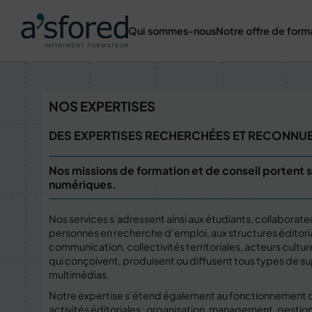
Qui sommes-nous
Notre offre de form
NOS EXPERTISES
DES EXPERTISES RECHERCHÉES ET RECONNU
Nos missions de formation et de conseil portent s
numériques.
Nos services s’adressent ainsi aux étudiants, collaborat
personnes en recherche d’emploi, aux structures éditori
communication, collectivités territoriales, acteurs cultur
qui conçoivent, produisent ou diffusent tous types de s
multimédias.
Notre expertise s’étend également au fonctionnement d
activités éditoriales : organisation, management, gestion