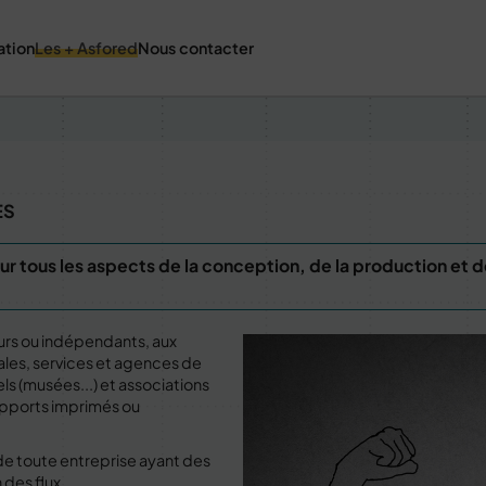
ation
Les + Asfored
Nous contacter
ES
ur tous les aspects de la conception, de la production et d
eurs ou indépendants, aux
ales, services et agences de
els (musées...) et associations
upports imprimés ou
e toute entreprise ayant des
 des flux.