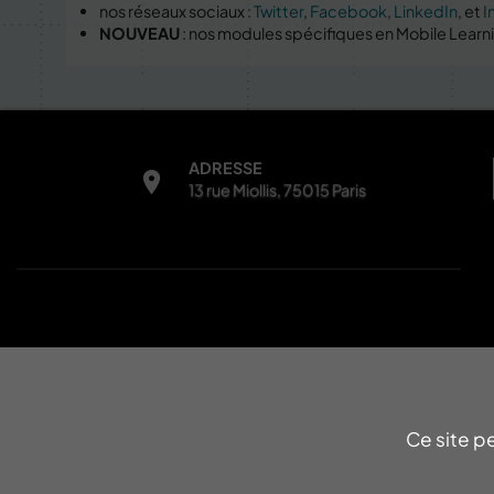
nos réseaux sociaux :
Twitter
,
Facebook
,
LinkedIn
, et
I
NOUVEAU
: nos modules spécifiques en Mobile Learn
ADRESSE
13 rue Miollis, 75015 Paris
INFORMATIONS
Contacts
Mentions légales
Ce site p
Protection des données
Gestion des cookies