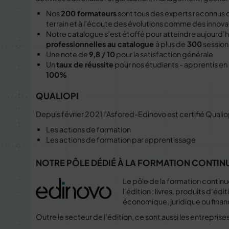
Nos
200 formateurs
sont tous des experts reconnus 
terrain et à l’écoute des évolutions comme des innova
Notre catalogue s’est étoffé pour atteindre aujourd’h
professionnelles au catalogue
à plus de
300
session
Une note de
9,8 / 10
pour la satisfaction générale
Un
taux de réussite
pour nos étudiants - apprentis en
100%
QUALIOPI
Depuis février 2021 l’Asfored-Edinovo est certifié Qualiopi
Les actions de formation
Les actions de formation par apprentissage
NOTRE PÔLE DÉDIÉ À LA FORMATION CONTIN
Le pôle de la formation continu
l’édition : livres, produits d’é
économique, juridique ou finan
Outre le secteur de l’édition, ce sont aussi les entreprise