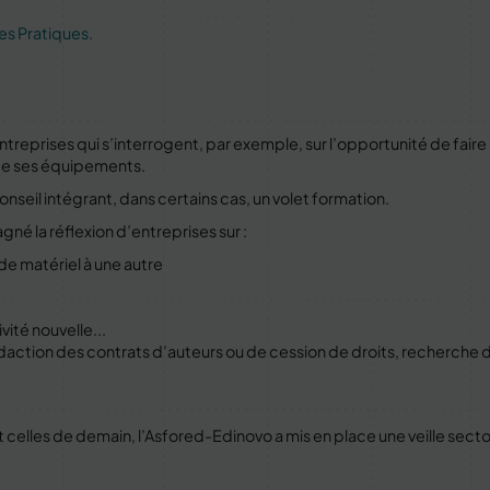
es Pratiques.
treprises qui s’interrogent, par exemple, sur l’opportunité de fai
 de ses équipements.
eil intégrant, dans certains cas, un volet formation.
né la réflexion d’entreprises sur :
de matériel à une autre
ité nouvelle...
daction des contrats d’auteurs ou de cession de droits, recherche de
t celles de demain, l’Asfored-Edinovo a mis en place une veille sector