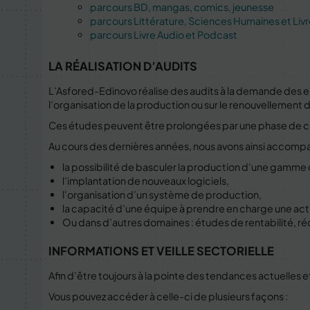
parcours BD, mangas, comics, jeunesse
parcours Littérature, Sciences Humaines et Livr
parcours Livre Audio et Podcast
LA RÉALISATION D’AUDITS
L’Asfored-Edinovo réalise des audits à la demande des en
l’organisation de la production ou sur le renouvellement
Ces études peuvent être prolongées par une phase de cons
Au cours des dernières années, nous avons ainsi accompag
la possibilité de basculer la production d’une gamme 
l’implantation de nouveaux logiciels,
l’organisation d’un système de production,
la capacité d’une équipe à prendre en charge une activ
Ou dans d’autres domaines : études de rentabilité, ré
INFORMATIONS ET VEILLE SECTORIELLE
Afin d’être toujours à la pointe des tendances actuelles e
Vous pouvez accéder à celle-ci de plusieurs façons :