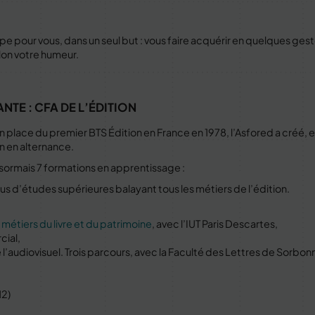
 pour vous, dans un seul but : vous faire acquérir en quelques ges
elon votre humeur.
TE : CFA DE L’ÉDITION
en place du premier BTS Édition en France en 1978, l’Asfored a créé, e
n en alternance.
sormais 7 formations en apprentissage :
us d’études supérieures balayant tous les métiers de l’édition.
métiers du livre et du patrimoine
, avec l’IUT Paris Descartes,
ial,
 l’audiovisuel. Trois parcours, avec la Faculté des Lettres de Sorbonn
M2)