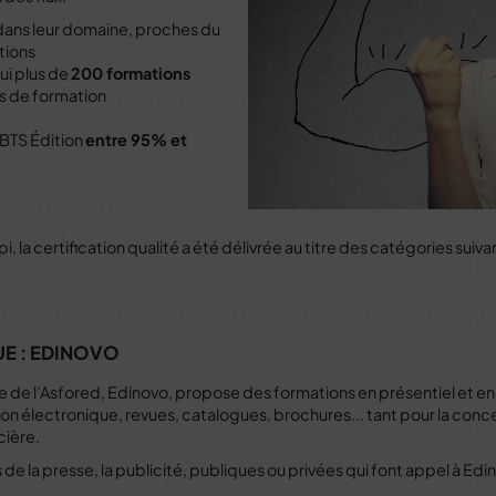
dans leur domaine, proches du
tions
ui plus de
200 formations
s de formation
 BTS Édition
entre 95% et
, la certification qualité a été délivrée au titre des catégories suiva
UE : EDINOVO
e de l’Asfored, Edinovo, propose des formations en présentiel et en
dition électronique, revues, catalogues, brochures... tant pour la con
cière.
s de la presse, la publicité, publiques ou privées qui font appel à Ed