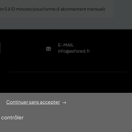
 en 5 à 10 minutes (sous forme d’abonnement mensuel)
E-MAIL
info@asfored.fr
LETTRE D’INFORMATION
Continuer sans accepter
→
Recevez les actualités Asfored-Edinovo
OK
 contrôler