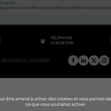
nstagram
.
ing, pour tout connaître des actualités aux tendances des secteurs
TÉLÉPHONE
01 45 88 39 81
REJOIGNEZ L’ASFORED
Rejoignez nos équipes
Réseau AD Education
Handicap
eut être amené à utiliser des cookies et vous permet de
Engagement qualité
ce que vous souhaitez activer
Actualités