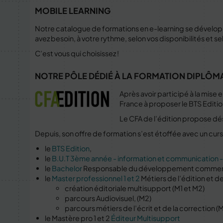
MOBILE LEARNING
Notre catalogue de formations en e-learning se développe
avez besoin, à votre rythme, selon vos disponibilités et s
C’est vous qui choisissez !
NOTRE PÔLE DÉDIÉ À LA FORMATION DIPLÔMAN
Après avoir participé à la mise 
France à proposer le BTS Editio
Le CFA de l’édition propose dé
Depuis, son offre de formation s’est étoffée avec un curs
le
BTS Edition
,
le
B.U.T 3ème année - information et communication - 
le
Bachelor
Responsable du développement commerc
le
Master professionnel 1 et 2
Métiers de l’édition et de
création éditoriale multisupport (M1 et M2)
parcours Audiovisuel, (M2)
parcours métiers de l’écrit et de la correction (
le Mastère pro 1 et 2
Éditeur Multisupport