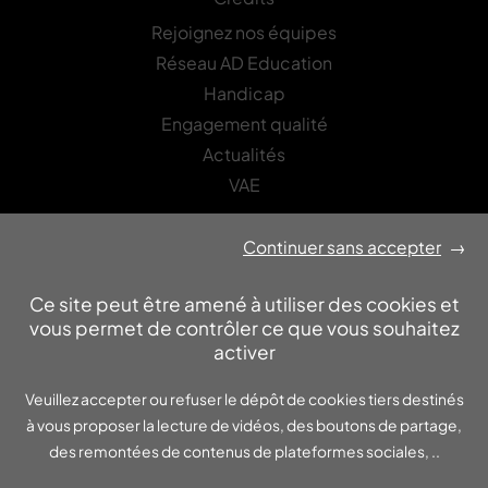
Rejoignez nos équipes
Réseau AD Education
Handicap
Engagement qualité
Actualités
VAE
Continuer sans accepter
→
LETTRE D’INFORMATION
Recevez les actualités Asfored-Edinovo
Ce site peut être amené à utiliser des cookies et
OK
vous permet de contrôler ce que vous souhaitez
activer
JOURNÉES PORTES OUVERTES
Veuillez accepter ou refuser le dépôt de cookies tiers destinés
Inscrivez-vous !
à vous proposer la lecture de vidéos, des boutons de partage,
des remontées de contenus de plateformes sociales, ..
OK