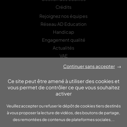
Crédits
Rejoignez nos équipes
Réseau AD Education
Handicap
Engagement qualité
Actualités
VAE
Continuer sans accepter
→
LETTRE D’INFORMATION
Recevez les actualités Asfored-Edinovo
Ce site peut être amené à utiliser des cookies et
vous permet de contrôler ce que vous souhaitez
OK
activer
Veuillez accepter ou refuser le dépôt de cookies tiers destinés
JOURNÉES PORTES OUVERTES
à vous proposer la lecture de vidéos, des boutons de partage,
Inscrivez-vous !
des remontées de contenus de plateformes sociales, ..
OK