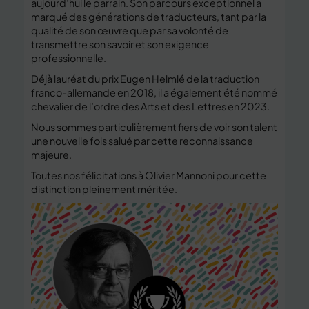
aujourd’hui le parrain. Son parcours exceptionnel a
marqué des générations de traducteurs, tant par la
qualité de son œuvre que par sa volonté de
transmettre son savoir et son exigence
professionnelle.
Déjà lauréat du prix Eugen Helmlé de la traduction
franco-allemande en 2018, il a également été nommé
chevalier de l’ordre des Arts et des Lettres en 2023.
Nous sommes particulièrement fiers de voir son talent
une nouvelle fois salué par cette reconnaissance
majeure.
Toutes nos félicitations à Olivier Mannoni pour cette
distinction pleinement méritée.