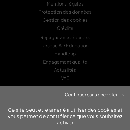
Mentions légales
Protection des données
Gestion des cookies
Crédits
Rejoignez nos équipes
Réseau AD Education
Handicap
Engagement qualité
Actualités
VAE
Continuer sans accepter
→
LETTRE D’INFORMATION
Recevez les actualités Asfored-Edinovo
Ce site peut être amené à utiliser des cookies et
OK
vous permet de contrôler ce que vous souhaitez
activer