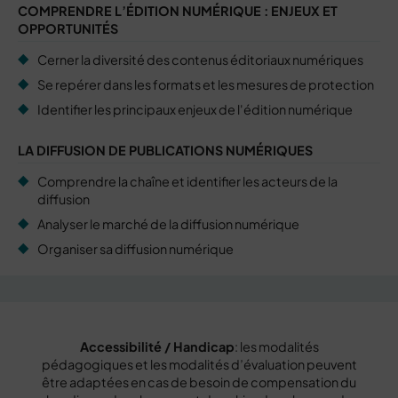
COMPRENDRE L’ÉDITION NUMÉRIQUE : ENJEUX ET
OPPORTUNITÉS
Cerner la diversité des contenus éditoriaux numériques
Se repérer dans les formats et les mesures de protection
Identifier les principaux enjeux de l'édition numérique
LA DIFFUSION DE PUBLICATIONS NUMÉRIQUES
Comprendre la chaîne et identifier les acteurs de la
diffusion
Analyser le marché de la diffusion numérique
Organiser sa diffusion numérique
Accessibilité / Handicap
: les modalités
pédagogiques et les modalités d’évaluation peuvent
être adaptées en cas de besoin de compensation du