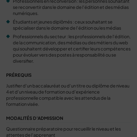
Professionnels en reconversion : les personnes souhaitant
se reconvertir dans le domaine de l'édition et des médias
numériques.
Étudiants et jeunes diplômés : ceux souhaitant se
spécialiser dans le domaine de l'édition ou les médias
Professionnels du secteur : les professionnels de l'édition,
de la communication, des médias ou des métiers du web
qui souhaitent développer et certifier leurs compétences
pour évoluer vers des postes à responsabilité ou se
diversifier.
PRÉREQUIS
Justifier d'un baccalauréat ou d'un titre ou diplôme de niveau
4 et d'un niveau de formation ou d'expérience
professionnelle compatible avec les attendus de la
formation visée.
MODALITÉS D’ADMISSION
Questionnaire préparatoire pour recueillir le niveau et les
attentes de l'apprenant