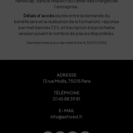
handicap, dans le respect du cahier des charges de
l’entreprise.
Délais d’accès
(durée entre la demande du
bénéficiaire et la réalisation de la formation) : réponse
par mail dans les 72 h, et inscription à la prochaine
session suivant le nombre de places disponibles.
Dernière mise à jour de cette fiche le 30/07/2026
ADRESSE
13 rue Miollis, 75015 Paris
TÉLÉPHONE
01 45 88 39 81
E-MAIL
info@asfored.fr