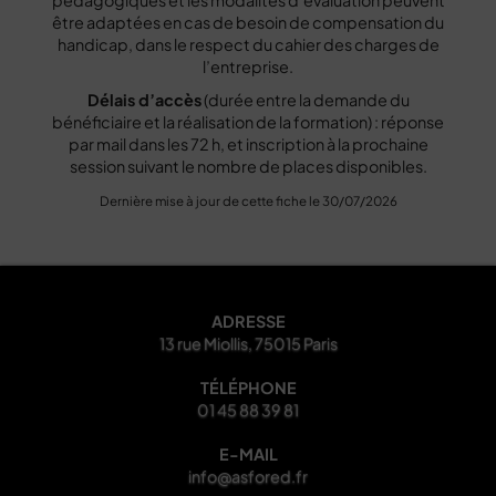
pédagogiques et les modalités d’évaluation peuvent
être adaptées en cas de besoin de compensation du
handicap, dans le respect du cahier des charges de
l’entreprise.
Délais d’accès
(durée entre la demande du
bénéficiaire et la réalisation de la formation) : réponse
par mail dans les 72 h, et inscription à la prochaine
session suivant le nombre de places disponibles.
Dernière mise à jour de cette fiche le 30/07/2026
ADRESSE
13 rue Miollis, 75015 Paris
TÉLÉPHONE
01 45 88 39 81
E-MAIL
info@asfored.fr